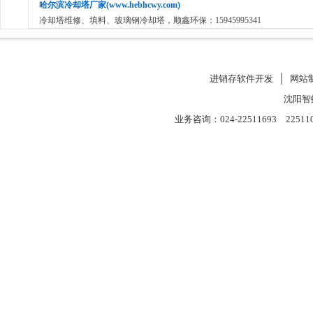
哈尔滨冷却塔厂家(www.hebhcwy.com)
冷却塔维修、填料、玻璃钢冷却塔，顺鑫环保：15945995341
进销存软件开发
│
网站
沈阳智
业务咨询：024-22511693 22511