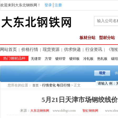
欢迎来到大东北钢铁网！
登录
│
注册
板材分站
型材分站
网站首页
价格行情
现货资源
供求快递
行业资讯
《智
|
|
|
|
|
热门钢材品种
无缝管
方管
镀锌管
镀锌板
冷轧板
热轧板
碳结
现货
供
您所在的位置：
>
行情变化
每日行情
> 正文
首页
5月21日天津市场钢绞线
来源：
www.ddbgt.com
www.zhsq.
大东北钢铁网
智虹钢铁网