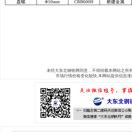
盘螺
Φ10mm
CRB600H
桥建金属
www.sysjks.com
沈阳建筑钢
www.qzy024.com
沈阳不锈钢水箱
www.tjq
www.sybxgfg.com
沈阳不锈钢方管
www.syxysd.com
大连市不锈钢水箱
www.hljbxgsx.com
齐齐哈尔不锈钢水箱
www.dqbxgsx.com
大庆不锈钢
水箱
www.mdjbxgsx.com
牡丹江不锈钢水箱
www.shsbxgsx.com
绥化不锈钢
钢水箱
大东北钢铁网
未经
同意，不得转载本网站之所
市场行情价格变化较快,本网站提供信息谨