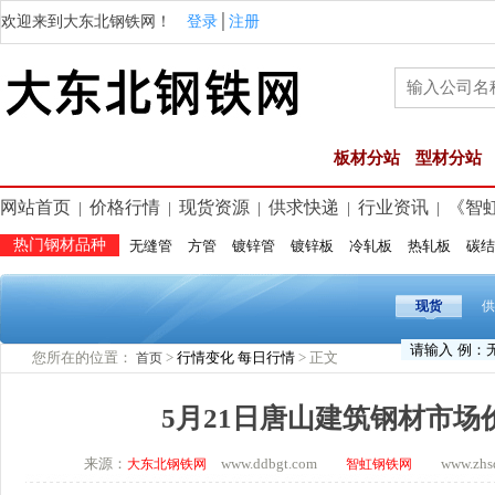
欢迎来到大东北钢铁网！
登录
│
注册
板材分站
型材分站
网站首页
价格行情
现货资源
供求快递
行业资讯
《智
|
|
|
|
|
热门钢材品种
无缝管
方管
镀锌管
镀锌板
冷轧板
热轧板
碳结
现货
供
您所在的位置：
>
行情变化
每日行情
> 正文
首页
5月21日唐山建筑钢材市场
来源：
www.ddbgt.com
www.zhsq.
大东北钢铁网
智虹钢铁网