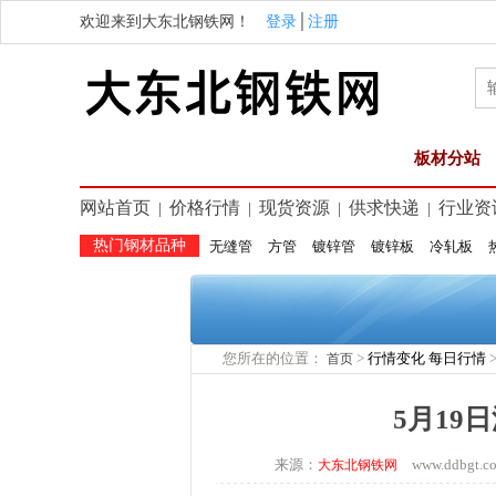
欢迎来到大东北钢铁网！
登录
│
注册
板材分站
网站首页
价格行情
现货资源
供求快递
行业资
|
|
|
|
热门钢材品种
无缝管
方管
镀锌管
镀锌板
冷轧板
您所在的位置：
>
行情变化
每日行情
首页
5月19
来源：
www.ddbgt
大东北钢铁网