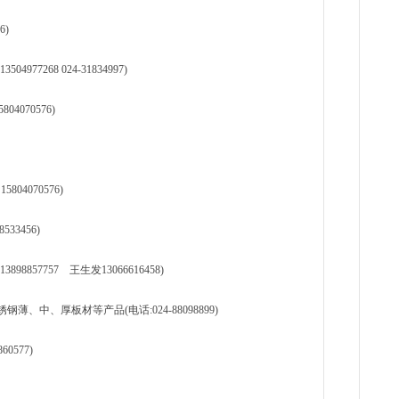
6)
77268 024-31834997)
04070576)
804070576)
33456)
57757 王生发13066616458)
中、厚板材等产品(电话:024-88098899)
0577)