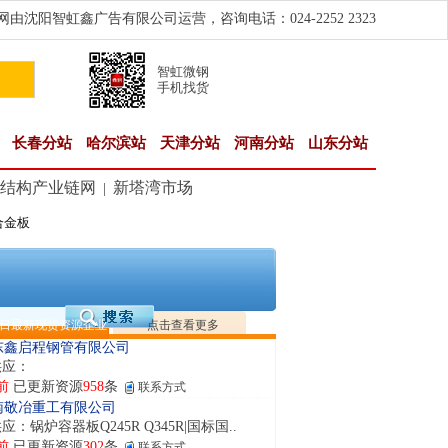
由沈阳智虹鑫广告有限公司运营，咨询电话：024-2252 2323
智虹微钢
手机找货
长春分站
哈尔滨站
天津分站
河南分站
山东分站
结构产业链网
新塔湾市场
|
合金板
隆晟钢管制造有限公司
应：无缝管|合金管|圆钢|精密光亮管|马氏体..
前
已更新资源
419
条
联系方式
阳市润兴商贸有限公司
应：低合金板|高强度板|Z向板|
日最新现货资源企业
点击查看更多
前
已更新资源
254
条
联系方式
东鑫启程钢管有限公司
供应：
前
已更新资源
958
条
联系方式
南敬冶重工有限公司
应：锅炉容器板Q245R Q345R|国标国..
前
已更新资源
302
条
联系方式