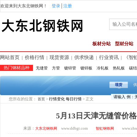
欢迎来到大东北钢铁网！
登录
│
注册
板材分站
型材分站
网站首页
价格行情
现货资源
供求快递
行业资讯
《智
|
|
|
|
|
热门钢材品种
无缝管
方管
镀锌管
镀锌板
冷轧板
热轧板
碳结
现货
供
您所在的位置：
>
行情变化
每日行情
> 正文
首页
5月13日天津无缝管价
来源：
www.ddbgt.com
www.zhsq.
大东北钢铁网
智虹钢铁网