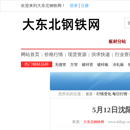
欢迎来到大东北钢铁网！
登录
│
注册
板材分站
网站首页
价格行情
现货资源
供求快递
行业资
|
|
|
|
热门钢材品种
无缝管
方管
镀锌管
镀锌板
冷轧板
您所在的位置：
>
行情变化
每日行情
首页
5月12日
来源：
www.ddbgt
大东北钢铁网