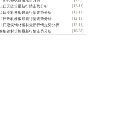
5日热轧卷板价格走势分析
应：特厚钢板|耐磨钢|容器板|
[12-11]
月11日无缝管最新行情走势分析
钟前
已更新资源
1042
条
联系方式
[12-11]
月11日冷轧卷板最新行情走势分析
隆晟钢管制造有限公司
[12-11]
月11日热轧卷板最新行情走势分析
应：无缝管|合金管|圆钢|精密光亮管|马氏体..
[12-11]
月11日建筑钢材钢材最新行情走势分析
钟前
已更新资源
419
条
联系方式
[10-28]
卷板钢材价格最新行情走势分析
钢市盛隆物资有限公司
应：中低温锅炉容器板|中厚板|耐磨板|高强
前
已更新资源
21
条
联系方式
津宝仓腾飞钢管销售有限公司
供应：输送流体管、高压锅炉管、化肥专用
低..
前
已更新资源
875
条
联系方式
南敬冶重工有限公司
应：锅炉容器板Q245R Q345R|国标国..
前
已更新资源
302
条
联系方式
津市辰建商贸有限公司
应：不锈方管| 热扩无缝管| 方矩管
前
已更新资源
1280
条
联系方式
阳市润兴商贸有限公司
应：低合金板|高强度板|Z向板|
前
已更新资源
254
条
联系方式