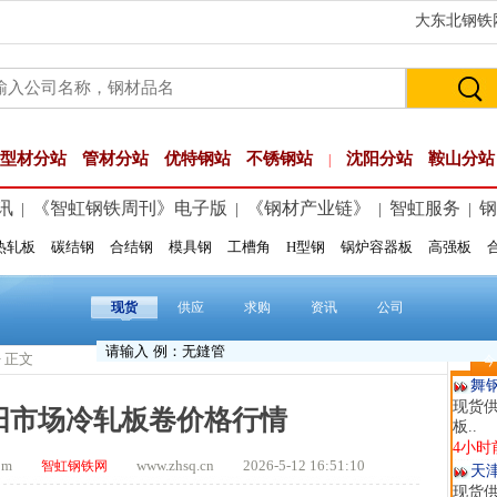
大东北钢铁网
型材分站
管材分站
优特钢站
不锈钢站
沈阳分站
鞍山分站
|
讯
《智虹钢铁周刊》电子版
《钢材产业链》
智虹服务
钢
|
|
|
|
热轧板
碳结钢
合结钢
模具钢
工槽角
H型钢
锅炉容器板
高强板
河
现货供
12分
现货
供应
求购
资讯
公司
玖
现货供
> 正文
今
59分
舞
现货供
沈阳市场冷轧板卷价格行情
板..
4小时
.com
www.zhsq.cn 2026-5-12 16:51:10
智虹钢铁网
天
现货