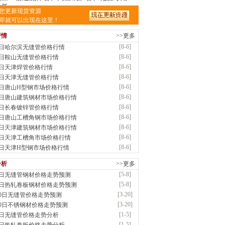
低..
您更新现货资源
前
已更新资源
875
条
联系方式
即就可以出现在这里！
南敬冶重工有限公司
行情
>>更多
应：锅炉容器板Q245R Q345R|国标国..
前
已更新资源
302
条
联系方式
[8-6]
6日哈尔滨无缝管价格行情
津市辰建商贸有限公司
[8-6]
6日鞍山无缝管价格行情
应：不锈方管| 热扩无缝管| 方矩管
[8-6]
6日天津焊管价格行情
前
已更新资源
1280
条
联系方式
[8-6]
6日天津无缝管价格行情
阳市润兴商贸有限公司
[8-6]
6日唐山H型钢市场价格行情
应：低合金板|高强度板|Z向板|
[8-6]
6日唐山建筑钢材市场价格行情
前
已更新资源
254
条
联系方式
[8-6]
6日长春镀锌管价格行情
阳嘉之诺贸易有限公司
[8-6]
6日唐山工槽角钢市场价格行情
供应：镀锌卷/板、首钢酸洗板、冷轧板、高强
[8-6]
6日天津建筑钢材市场价格行情
[8-6]
6日天津工槽角市场价格行情
前
已更新资源
15
条
联系方式
[8-6]
6日天津H型钢市场价格行情
津益硕隆钢铁贸易有限公司
分析
>>更多
应：德国蒂森克虏伯耐磨板|容器板|低温\美
[5-8]
8日无缝管钢材价格走势预测
前
已更新资源
1369
条
联系方式
[5-8]
8日热轧卷板钢材价格走势预测
阳金锴盛商贸有限公司
[3-20]
20日无缝管价格走势预测
供应：主营：建筑材料、螺纹钢、盘螺、盘圆
[3-20]
20日不锈钢材价格走势预测
前
已更新资源
12
条
联系方式
[1-5]
5日无缝管价格走势分析
南省智帅实业有限公司
[1-5]