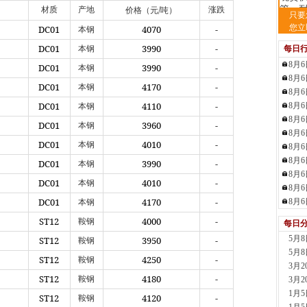
/
管、耐
材质
产地
涨跌
价格（元
吨）
只要
5小时
您立
DC01
4070
-
本钢
河
DC01
3990
-
本钢
每日
现货供
5小时
8月
DC01
3990
-
本钢
天
8月
DC01
4170
-
本钢
现货供
8月
6小时
DC01
4110
-
8月
本钢
安
8月
DC01
3960
-
本钢
现货供
8月
DC01
4010
-
本钢
6小时
8月
沈
8月
DC01
3990
-
本钢
现货
8月
DC01
4010
-
本钢
钢板
8月
7小时
DC01
4170
-
8月
本钢
天
ST12
4000
-
鞍钢
每日
现货供
标..
5月
ST12
3950
-
鞍钢
7小时
5月
ST12
4250
-
鞍钢
沈
3月
ST12
4180
-
现货
鞍钢
3月
7小时
1月
ST12
4120
-
鞍钢
河