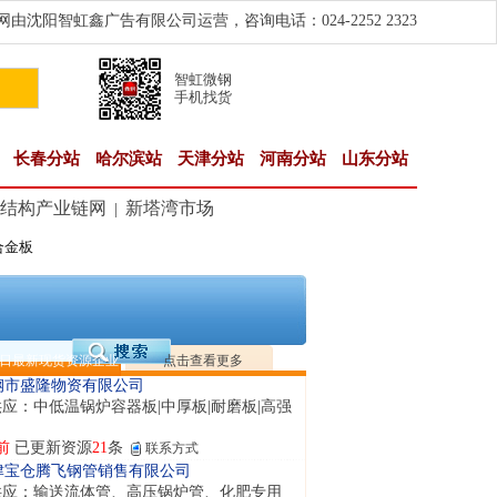
由沈阳智虹鑫广告有限公司运营，咨询电话：024-2252 2323
智虹微钢
手机找货
长春分站
哈尔滨站
天津分站
河南分站
山东分站
结构产业链网
新塔湾市场
|
合金板
南省智帅实业有限公司
应：特厚钢板|耐磨钢|容器板|
钟前
已更新资源
1042
条
联系方式
隆晟钢管制造有限公司
应：无缝管|合金管|圆钢|精密光亮管|马氏体..
日最新现货资源企业
点击查看更多
钟前
已更新资源
419
条
联系方式
钢市盛隆物资有限公司
应：中低温锅炉容器板|中厚板|耐磨板|高强
前
已更新资源
21
条
联系方式
津宝仓腾飞钢管销售有限公司
供应：输送流体管、高压锅炉管、化肥专用