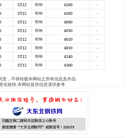
沈
0
ST12
4160
-
鞍钢
现货
0
ST12
4180
-
钢板
鞍钢
7小时
0
ST12
4060
-
鞍钢
天
0
ST12
4030
-
鞍钢
现货供
标..
0
ST12
4010
-
鞍钢
7小时
0
ST12
4010
-
鞍钢
沈
现货
0
ST12
4240
-
鞍钢
7小时
0
ST12
4360
-
鞍钢
同意，不得转载本网站之所有信息及作品
变化较快,本网站提供信息谨供参考.