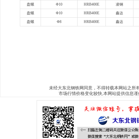
盘螺
Φ10
HRB400E
凌钢
盘螺
Φ10
HRB400E
鑫达
盘螺
Φ8
HRB400E
鑫达
www.sysjks.com
沈阳建筑钢
www.qzy024.com
沈阳不锈钢水箱
www.tjq
www.sybxgfg.com
沈阳不锈钢方管
www.syxysd.com
大连市不锈钢水箱
www.hljbxgsx.com
齐齐哈尔不锈钢水箱
www.dqbxgsx.com
大庆不锈钢
水箱
www.mdjbxgsx.com
牡丹江不锈钢水箱
www.shsbxgsx.com
绥化不锈钢
钢水箱
大东北钢铁网
未经
同意，不得转载本网站之所
市场行情价格变化较快,本网站提供信息谨