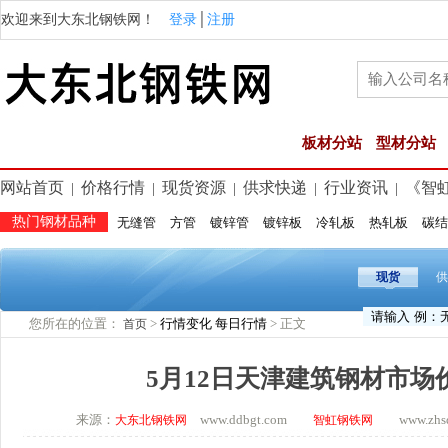
欢迎来到大东北钢铁网！
登录
│
注册
板材分站
型材分站
网站首页
价格行情
现货资源
供求快递
行业资讯
《智
|
|
|
|
|
热门钢材品种
无缝管
方管
镀锌管
镀锌板
冷轧板
热轧板
碳结
现货
供
您所在的位置：
>
行情变化
每日行情
> 正文
首页
5月12日天津建筑钢材市场
来源：
www.ddbgt.com
www.zhsq.
大东北钢铁网
智虹钢铁网